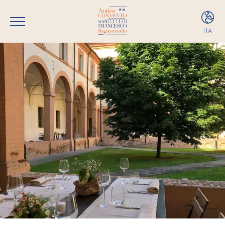
ITA
ITA
ENG