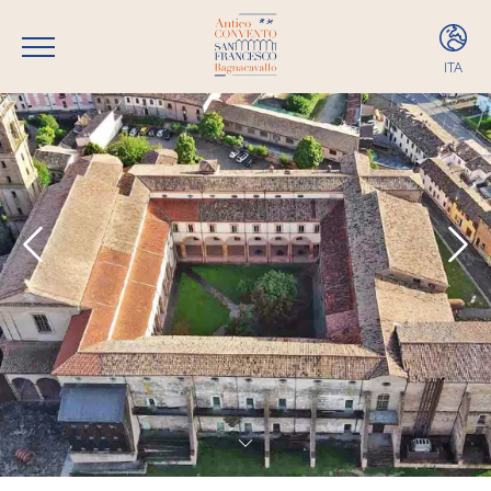
ITA
ITA
ENG