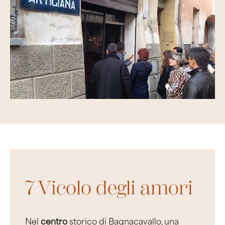
7 Vicolo degli amori
Nel
centro
storico di
B
ag
nacavallo
, una