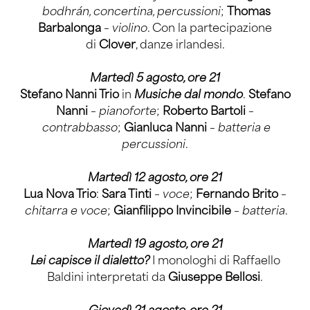
bodhrán, concertina, percussioni
;
Thomas
Barbalonga
–
violino
. Con la partecipazione
di
Clover
, danze irlandesi.
Martedì 5 agosto, ore 21
Stefano Nanni Trio
in
Musiche dal mondo
.
Stefano
Nanni
–
pianoforte
;
Roberto Bartoli
–
contrabbasso
;
Gianluca Nanni
–
batteria e
percussioni
.
Martedì 12 agosto, ore 21
Lua Nova Trio
:
Sara Tinti
–
voce
;
Fernando Brito
–
chitarra e voce
;
Gianfilippo Invincibile
–
batteria
.
Martedì 19 agosto, ore 21
Lei capisce il dialetto?
I monologhi di Raffaello
Baldini interpretati da
Giuseppe Bellosi
.
Giovedì 21 agosto, ore 21