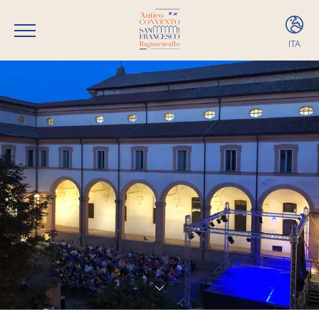
ITA
ITA
ENG