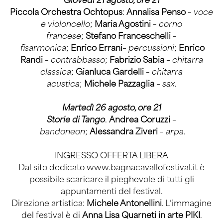
Piccola Orchestra Ochtopus
:
Annalisa Penso
–
voce
e violoncello
;
Maria Agostini
–
corno
francese
;
Stefano Franceschelli
–
fisarmonica
;
Enrico Errani
–
percussioni
;
Enrico
Randi
–
contrabbasso
;
Fabrizio Sabia
–
chitarra
classica
;
Gianluca Gardelli
–
chitarra
acustica
;
Michele Pazzaglia
–
sax
.
Martedì 26 agosto, ore 21
Storie di Tango
.
Andrea Coruzzi
–
bandoneon
;
Alessandra Ziveri
–
arpa
.
INGRESSO OFFERTA LIBERA
Dal sito dedicato
www.bagnacavallofestival.it
è
possibile scaricare il pieghevole di tutti gli
appuntamenti del festival.
Direzione artistica:
Michele Antonellini
. L’immagine
del festival è di
Anna Lisa Quarneti in arte PIKI
.