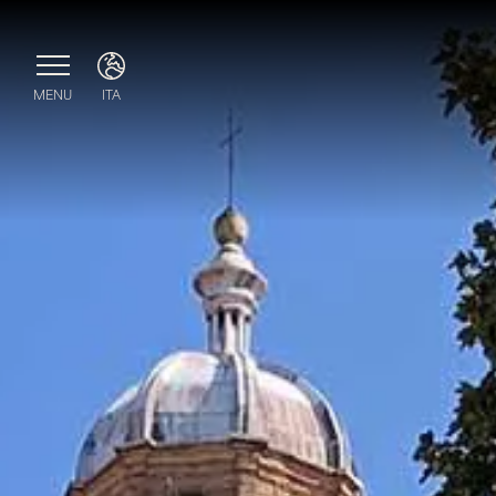
MENU
ITA
ITA
ENG